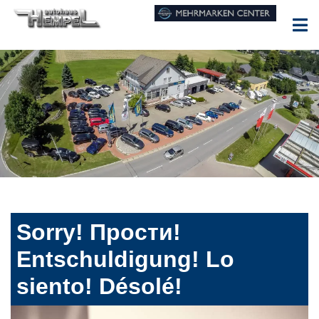
Sorry! Прости!
Entschuldigung! Lo
siento! Désolé!