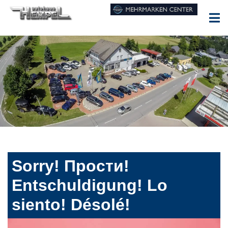
Sorry! Прости!
Entschuldigung! Lo
siento! Désolé!