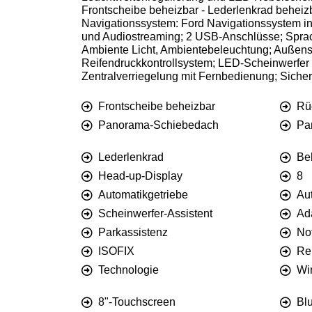
Frontscheibe beheizbar - Lederlenkrad beheiz
Navigationssystem: Ford Navigationssystem in
und Audiostreaming; 2 USB-Anschlüsse; Sprach
Ambiente Licht, Ambientebeleuchtung; Außenspi
Reifendruckkontrollsystem; LED-Scheinwerfer mi
Zentralverriegelung mit Fernbedienung; Sicher
Frontscheibe beheizbar
Rü
Panorama-Schiebedach
Pa
Lederlenkrad
Be
Head-up-Display
8
Automatikgetriebe
Au
Scheinwerfer-Assistent
Ad
Parkassistenz
No
ISOFIX
Re
Technologie
Wi
8"-Touchscreen
Blu