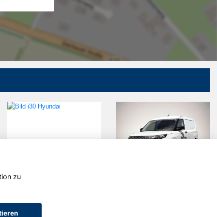
tion zu
Skoda Karoq
Skoda Enyaq
tieren