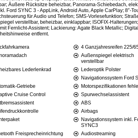
bar; Äußere Rücksitze beheizbar, Panorama-Schiebedach, elektr
kl. Ford SYNC 3 - AppLink, Android Auto, Apple CarPlay; 8″-To
steuerung für Audio und Telefon; SMS-Vorlesefunktion; Straß
egel verstellbar, beheizbar, einklappbar; ISOFIX-Halterungen;
t Fernlicht-Assistent; Lackierung: Agate Black Metallic; Digital
heitshinweise entfernt.
ckfahrkamera
4 Ganzjahresreifen 225/6
noramadach
Außenspiegel elektrisch
verstellbar
heizbares Lederlenkrad
Lederoptik Polster
Navigationssystem Ford
tomatik-Getriebe
Motorspezifikationen fehl
aptive Cruise Control
Spurwechselassistent
tbremsassistent
ABS
ifendruckkontrolle
Airbags
nterpaket
Navigationssystem inkl. F
SYNC3
etooth Freisprecheinrichtung
Audiostreaming