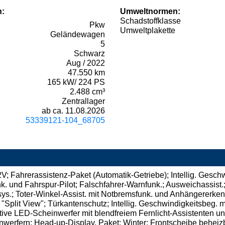
n:
Umweltnormen:
Schadstoffklasse
Pkw
Umweltplakette
Geländewagen
5
Schwarz
Aug / 2022
47.550 km
165 kW/ 224 PS
2.488 cm³
Zentrallager
ab ca. 11.08.2026
53339121-104_68705
; Fahrerassistenz-Paket (Automatik-Getriebe); Intellig. Geschw
 und Fahrspur-Pilot; Falschfahrer-Warnfunk.; Ausweichassist.; 
s.; Toter-Winkel-Assist. mit Notbremsfunk. und Anhängererken.;
 "Split View"; Türkantenschutz; Intellig. Geschwindigkeitsbeg.
ptive LED-Scheinwerfer mit blendfreiem Fernlicht-Assistenten 
rfern; Head-up-Display, Paket: Winter; Frontscheibe beheizbar