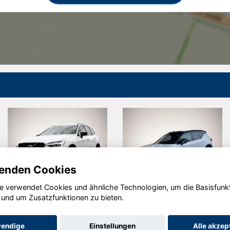
enden Cookies
e verwendet Cookies und ähnliche Technologien, um die Basisfunk
Opel Zafira
Volkswagen
 und um Zusatzfunktionen zu bieten.
Passat
Variant
endige
Einstellungen
Alle akzep