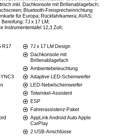
isch inkl. Dachkonsole mit Brillenablagefach;
uchscreen; Bluetooth-Freisprecheinrichtung
enkarte für Europa; Rückfahrkamera; AVAS;
 Bereifung: 7J x 17 LM;
e Instrumententafel 12,3 Zoll;
5 R17
7J x 17 LM Design
Dachkonsole mit
Brillenablagefach
Ambientebeleuchtung
 SYNC3
Adaptive LED-Scheinwerfer
en
LED-Nebelscheinwerfer
Totwinkel-Assistent
ESP
Fahrerassistenz-Paket
ord
AppLink Android Auto Apple
CarPlay
2 USB-Anschlüsse