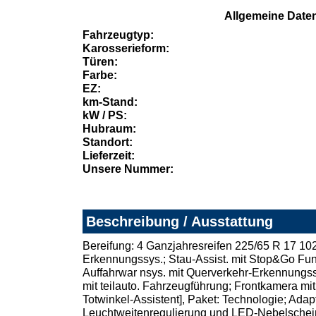
Allgemeine Date
Fahrzeugtyp:
Karosserieform:
Türen:
Farbe:
EZ:
km-Stand:
kW / PS:
Hubraum:
Standort:
Lieferzeit:
Unsere Nummer:
Beschreibung / Ausstattung
Bereifung: 4 Ganzjahresreifen 225/65 R 17 102V
Erkennungssys.; Stau-Assist. mit Stop&Go Funk.
Auffahrwar nsys. mit Querverkehr-Erkennungssy
mit teilauto. Fahrzeugführung; Frontkamera mit
Totwinkel-Assistent], Paket: Technologie; Ada
Leuchtweitenregulierung und LED-Nebelscheinwe