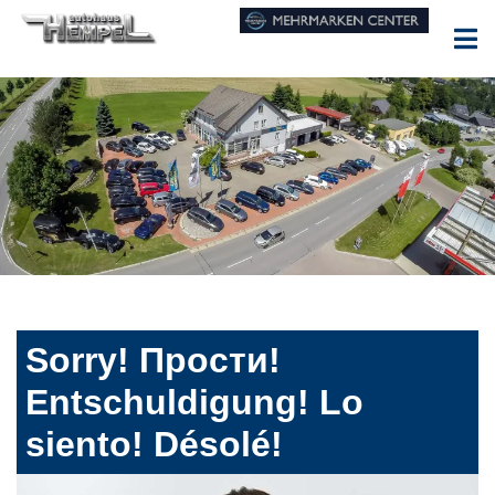
Sorry! Прости!
Entschuldigung! Lo
siento! Désolé!