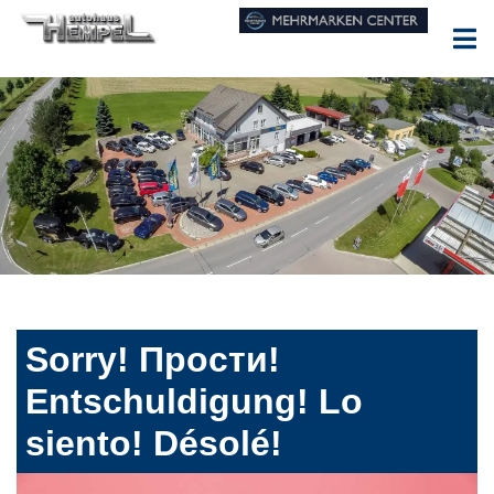
Sorry! Прости!
Entschuldigung! Lo
siento! Désolé!