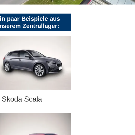
in paar Beispiele aus
nserem Zentrallager:
Skoda Scala