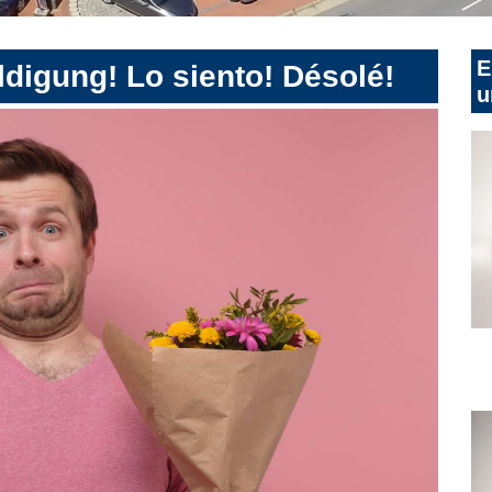
E
digung! Lo siento! Désolé!
u