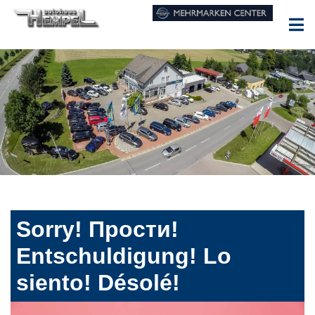
Sorry! Прости!
Entschuldigung! Lo
siento! Désolé!