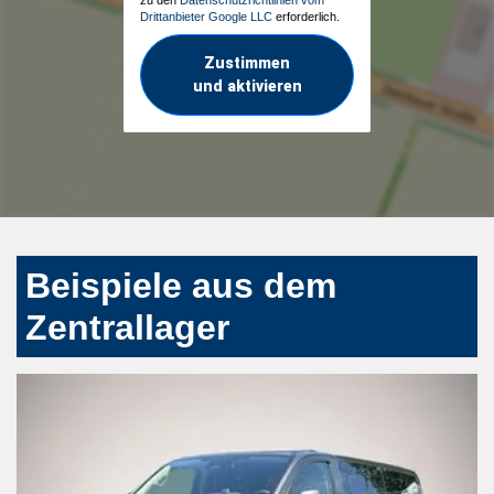
Drittanbieter Google LLC
erforderlich.
Zustimmen
und aktivieren
Beispiele aus dem
Zentrallager