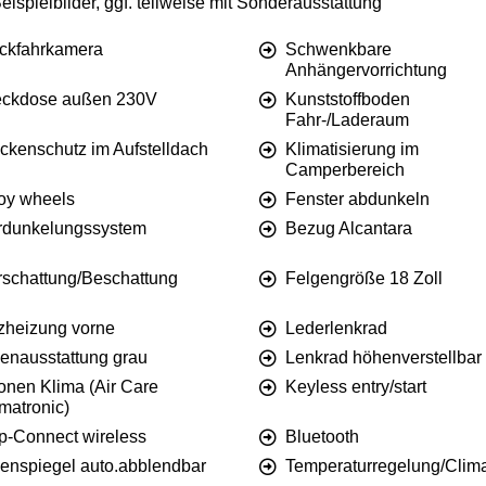
ispielbilder, ggf. teilweise mit Sonderausstattung
ckfahrkamera
Schwenkbare
Anhängervorrichtung
eckdose außen 230V
Kunststoffboden
Fahr-/Laderaum
ckenschutz im Aufstelldach
Klimatisierung im
Camperbereich
loy wheels
Fenster abdunkeln
rdunkelungssystem
Bezug Alcantara
rschattung/Beschattung
Felgengröße 18 Zoll
tzheizung vorne
Lederlenkrad
nenausstattung grau
Lenkrad höhenverstellbar
onen Klima (Air Care
Keyless entry/start
matronic)
p-Connect wireless
Bluetooth
nenspiegel auto.abblendbar
Temperaturregelung/Clima