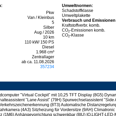
n:
Umweltnormen:
Schadstoffklasse
Pkw
Umweltplakette
Van / Kleinbus
Verbrauch und Emissionen
5
Kraftstoffverbr. komb.
Silber
CO
-Emissionen komb.
2
Aug / 2026
CO
-Klasse
2
10 km
110 kW/ 150 PS
Diesel
1.968 cm³
Zentrallager
ab ca. 11.08.2026
357234
computer "Virtual Cockpit" mit 10,25 TFT Display (8G5) Dynam
halteassistent "Lane Assist" (79H) Spurwechselassistent "Side A
Verkehrszeichenerkennung (8T3) Automatische Distanzregelung
kfahrkamera (4A3) Sitzheizung für Vordersitze (9AH) Climatroni
z (1M6) Anhängevorrichtung schwenkbar (8IU) IQ.LIGHT-LED-Ma