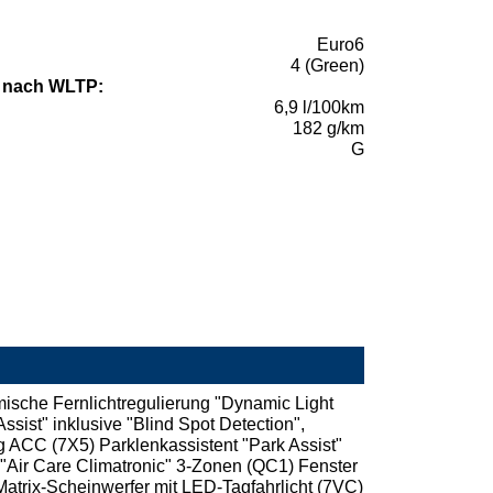
Euro6
4 (Green)
 nach WLTP:
6,9 l/100km
182 g/km
G
ische Fernlichtregulierung "Dynamic Light
ssist" inklusive "Blind Spot Detection",
 ACC (7X5) Parklenkassistent "Park Assist"
c "Air Care Climatronic" 3-Zonen (QC1) Fenster
trix-Scheinwerfer mit LED-Tagfahrlicht (7VC)