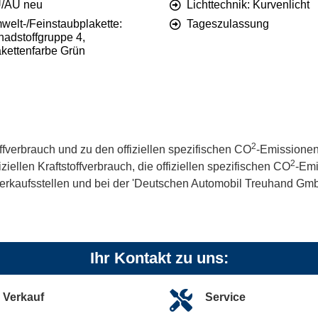
/AU neu
Lichttechnik: Kurvenlicht
welt-/Feinstaubplakette:
Tageszulassung
hadstoffgruppe 4,
akettenfarbe Grün
2
offverbrauch und zu den offiziellen spezifischen CO
-Emissionen
2
iellen Kraftstoffverbrauch, die offiziellen spezifischen CO
-Emi
kaufsstellen und bei der 'Deutschen Automobil Treuhand GmbH' 
Ihr Kontakt zu uns:
Verkauf
Service