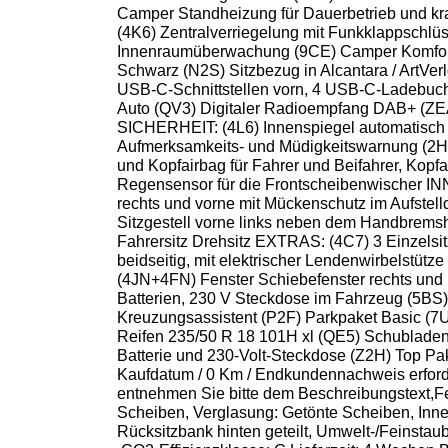
Camper Standheizung für Dauerbetrieb und kra
(4K6) Zentralverriegelung mit Funkklappschlüs
Innenraumüberwachung (9CE) Camper Komfort p
Schwarz (N2S) Sitzbezug in Alcantara / Art
USB-C-Schnittstellen vorn, 4 USB-C-Ladebuch
Auto (QV3) Digitaler Radioempfang DAB+ (ZEA) 
SICHERHEIT: (4L6) Innenspiegel automatisch 
Aufmerksamkeits- und Müdigkeitswarnung (2H5) 
und Kopfairbag für Fahrer und Beifahrer, Kopfa
Regensensor für die Frontscheibenwischer I
rechts und vorne mit Mückenschutz im Aufstel
Sitzgestell vorne links neben dem Handbremsh
Fahrersitz Drehsitz EXTRAS: (4C7) 3 Einzelsitz
beidseitig, mit elektrischer Lendenwirbelstüt
(4JN+4FN) Fenster Schiebefenster rechts und l
Batterien, 230 V Steckdose im Fahrzeug (5BS
Kreuzungsassistent (P2F) Parkpaket Basic (7UX
Reifen 235/50 R 18 101H xl (QE5) Schubladen 
Batterie und 230-Volt-Steckdose (Z2H) Top P
Kaufdatum / 0 Km / Endkundennachweis erforder
entnehmen Sie bitte dem Beschreibungstext,Fe
Scheiben, Verglasung: Getönte Scheiben, Innena
Rücksitzbank hinten geteilt, Umwelt-/Feinstaub