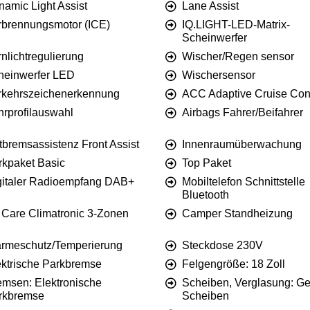
namic Light Assist
Lane Assist
rbrennungsmotor (ICE)
IQ.LIGHT-LED-Matrix-
Scheinwerfer
nlichtregulierung
Wischer/Regen sensor
heinwerfer LED
Wischersensor
rkehrszeichenerkennung
ACC Adaptive Cruise Cont
hrprofilauswahl
Airbags Fahrer/Beifahrer
tbremsassistenz Front Assist
Innenraumüberwachung
rkpaket Basic
Top Paket
gitaler Radioempfang DAB+
Mobiltelefon Schnittstelle
Bluetooth
r Care Climatronic 3-Zonen
Camper Standheizung
rmeschutz/Temperierung
Steckdose 230V
ektrische Parkbremse
Felgengröße: 18 Zoll
emsen: Elektronische
Scheiben, Verglasung: Ge
rkbremse
Scheiben