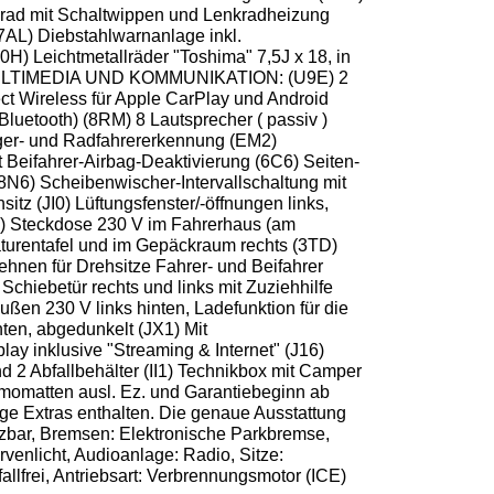
nkrad mit Schaltwippen und Lenkradheizung
(7AL) Diebstahlwarnanlage inkl.
 Leichtmetallräder "Toshima" 7,5J x 18, in
 Km MULTIMEDIA UND KOMMUNIKATION: (U9E) 2
t Wireless für Apple CarPlay und Android
luetooth) (8RM) 8 Lautsprecher ( passiv )
nger- und Radfahrererkennung (EM2)
 Beifahrer-Airbag-Deaktivierung (6C6) Seiten-
(8N6) Scheibenwischer-Intervallschaltung mit
(JI0) Lüftungsfenster/-öffnungen links,
Z3) Steckdose 230 V im Fahrerhaus (am
aturentafel und im Gepäckraum rechts (3TD)
ehnen für Drehsitze Fahrer- und Beifahrer
chiebetür rechts und links mit Zuziehhilfe
ßen 230 V links hinten, Ladefunktion für die
en, abgedunkelt (JX1) Mit
ay inklusive "Streaming & Internet" (J16)
2 Abfallbehälter (II1) Technikbox mit Camper
momatten ausl. Ez. und Garantiebeginn ab
ige Extras enthalten. Die genaue Ausstattung
izbar, Bremsen: Elektronische Parkbremse,
venlicht, Audioanlage: Radio, Sitze:
allfrei, Antriebsart: Verbrennungsmotor (ICE)