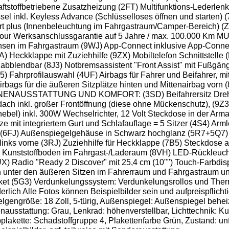
ftstoffbetriebene Zusatzheizung (2FT) Multifunktions-Lederle
sel inkl. Keyless Advance (Schlüsselloses öffnen und starten) 
lus (Innenbeleuchtung im Fahrgastraum/Camper-Bereich) (Z0H)
Verlour Werksanschlussgarantie auf 5 Jahre / max. 100.000
sen im Fahrgastraum (9WJ) App-Connect inklusive App-Connec
Heckklappe mit Zuziehhilfe (9ZX) Mobiltelefon Schnittstelle (B
abblendbar (8J3) Notbremsassistent "Front Assist" mit Fußgä
Fahrprofilauswahl (4UF) Airbags für Fahrer und Beifahrer, mit
irbags für die äußeren Sitzplätze hinten und Mittenairbag vorn 
NNENAUSSTATTUNG UND KOMFORT: (3SD) Beifahrersitz Drehsitz 
ldach inkl. großer Frontöffnung (diese ohne Mückenschutz), (9
ebel) inkl. 300W Wechselrichter, 12 Volt Steckdose in der Arm
e mit integriertem Gurt und Schlafauflage = 5 Sitzer (4S4) Arml
ze (6FJ) Außenspiegelgehäuse in Schwarz hochglanz (5R7+5Q7) S
inks vorne (3RJ) Zuziehhilfe für Heckklappe (7B5) Steckdose au
) Kunststoffboden im Fahrgast-/Laderaum (8VH) LED-Rückleucht
) Radio "Ready 2 Discover" mit 25,4 cm (10"") Touch-Farbdispl
unter den äußeren Sitzen im Fahrerraum und Fahrgastraum und 
aket (5G3) Verdunkelungssystem: Verdunkelungsrollos und Ther
lich Alle Fotos können Beispielbilder sein und aufpreispflicht
lgengröße: 18 Zoll, 5-türig, Außenspiegel: Außenspiegel behe
usstattung: Grau, Lenkrad: höhenverstellbar, Lichttechnik: Kur
plakette: Schadstoffgruppe 4, Plakettenfarbe Grün, Zustand: unf