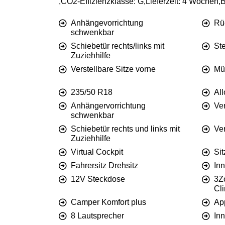
,CO2-Effizienzklasse: G,Lieferzeit: 4 Wochen,Be
Anhängevorrichtung
Rü
schwenkbar
Schiebetür rechts/links mit
St
Zuziehhilfe
Verstellbare Sitze vorne
Mü
235/50 R18
Al
Anhängervorrichtung
Ve
schwenkbar
Schiebetür rechts und links mit
Ve
Zuziehhilfe
Virtual Cockpit
Si
Fahrersitz Drehsitz
In
12V Steckdose
3Z
Cli
Camper Komfort plus
Ap
8 Lautsprecher
In