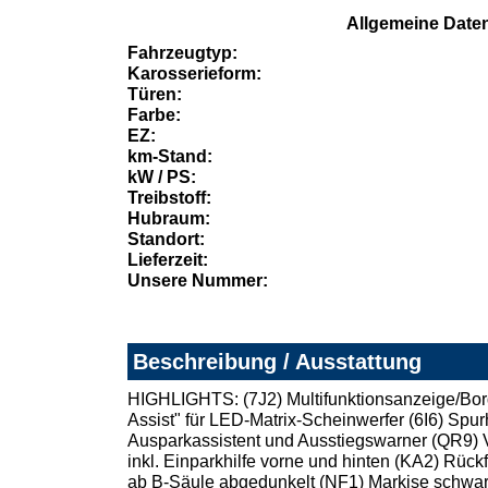
Allgemeine Date
Fahrzeugtyp:
Karosserieform:
Türen:
Farbe:
EZ:
km-Stand:
kW / PS:
Treibstoff:
Hubraum:
Standort:
Lieferzeit:
Unsere Nummer:
Beschreibung / Ausstattung
HIGHLIGHTS: (7J2) Multifunktionsanzeige/Bord
Assist" für LED-Matrix-Scheinwerfer (6I6) Spur
Ausparkassistent und Ausstiegswarner (QR9) 
inkl. Einparkhilfe vorne und hinten (KA2) Rüc
ab B-Säule abgedunkelt (NF1) Markise schwar