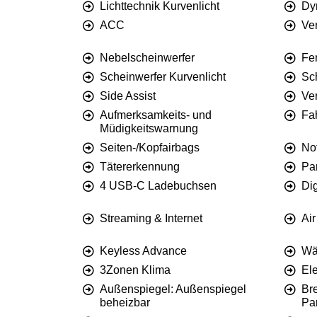
Lichttechnik Kurvenlicht
Dy
ACC
Ve
Nebelscheinwerfer
Fer
Scheinwerfer Kurvenlicht
Sc
Side Assist
Ve
Aufmerksamkeits- und
Fa
Müdigkeitswarnung
Seiten-/Kopfairbags
No
Tätererkennung
Pa
4 USB-C Ladebuchsen
Di
Streaming & Internet
Ai
Keyless Advance
Wä
3Zonen Klima
El
Außenspiegel: Außenspiegel
Br
beheizbar
Pa