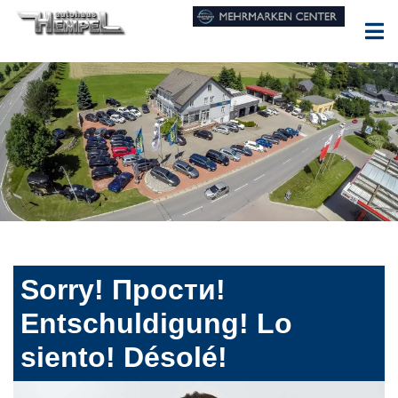
Sorry! Прости!
Entschuldigung! Lo
siento! Désolé!