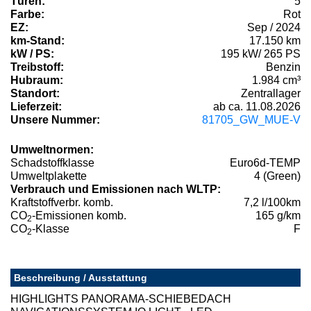
Türen:
5
Farbe:
Rot
EZ:
Sep / 2024
km-Stand:
17.150 km
kW / PS:
195 kW/ 265 PS
Treibstoff:
Benzin
Hubraum:
1.984 cm³
Standort:
Zentrallager
Lieferzeit:
ab ca. 11.08.2026
Unsere Nummer:
81705_GW_MUE-V
Umweltnormen:
Schadstoffklasse
Euro6d-TEMP
Umweltplakette
4 (Green)
Verbrauch und Emissionen nach WLTP:
Kraftstoffverbr. komb.
7,2 l/100km
CO
-Emissionen komb.
165 g/km
2
CO
-Klasse
F
2
Beschreibung / Ausstattung
HIGHLIGHTS PANORAMA-SCHIEBEDACH