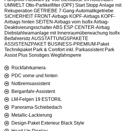
UMWELT Otto-Partikelfilter (OPF) Start Stopp Anlage mit
Rekuperation GETRIEBE 7-Gang-Automatikgetriebe
SICHERHEIT FRONT-Airbags KOPF-Airbags KOPF-
Airbags hinten SEITEN-Airbags vorn Isofix Airbag-
Deaktivierungsschalter ABS ESP CENTER-Airbag
Diebstahlwarnanlage mit Innenraumüberwachung Isofix
Beifahrersitz AUSSTATTUNGSPAKETE
ASSISTENZPAKET BUSINESS-PREMIUM-Paket
Technikpaket Park & Comfort inkl. Parkassistent Park
Assist Plus Sonstiges Wegfahrsperre
Rückfahrkamera
PDC vorne und hinten
Notbremsassistent
Berganfahr-Assistent
LM-Felgen 19 ESTORIL
Panorama-Schiebedach
Metallic-Lackierung
Design-Paket Exterieur Black Style
Head-Up-Display