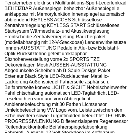
Fensterheber elektrisch Multifunktions-Sport-Lederlenkrad
BEHEIZBAR Außenspiegel beheizbar Außenspiegel e.
anklappbar mit Memoryfunktion Innenspiegel automatisch
abblendend KEYLESS ACCES Schlüssellose
Zentralverriegelung KEYLESS START Schlüsselloses
Startsystem Wärmeschutz- und Akustikverglasung
Frontscheibe Zentralverriegelung Raucherpaket
(modellabhängig mit 12-V-Steckdose) Lendenwirbelstütze
Innnen-AUSSTATTUNG Pedale in Alu- bzw Edelstahl-
Optik Rücksitzlehne geteilt umklappbar
Sitzhöhenverstellung vorne 2x SPORTSITZE
Dekoreinlagen Mesh AUSSEN-AUSSTATTUNG
Abgedunkelte Scheiben ab B-Säule Design-Paket
Exterieur Black Style LED-Rückleuchten Metallic-
Lackierung Außenspiegel Fahrerseite asphärisch,
Beifahrerseite konvex LICHT & SICHT Nebelscheinwerfer
Fahrlichtschaltung automatisch LED-Tagfahrlicht LED-
Leseleuchten vorn und vorn Abbiegelicht
Ambientebeleuchtung mit 30 Farben Lichtsensor
Umfeldbeleuchtung VW Logo vorn, Leiste zwischen den
Scheinwerfern sowie Türgriffmulden beleuchtet TECHNIK
PROGRESSIVLENKUNG Differenzialsperre Regensensor
Reifendruckkontrolle Beifahrerspiegelabsenkung
Fahrprofil-Auswahl 12 Volt-Steckdose im Kofferraum