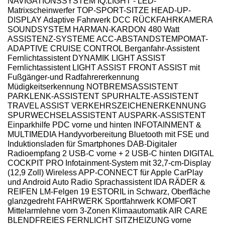
NAVIGATIONSSYSTEM IQ.LIGHT - LED-
Matrixscheinwerfer TOP-SPORT-SITZE HEAD-UP-
DISPLAY Adaptive Fahrwerk DCC RÜCKFAHRKAMERA
SOUNDSYSTEM HARMAN-KARDON 480 Watt
ASSISTENZ-SYSTEME ACC-ABSTANDSTEMPOMAT-
ADAPTIVE CRUISE CONTROL Berganfahr-Assistent
Fernlichtassistent DYNAMIK LIGHT ASSIST
Fernlichtassistent LIGHT ASSIST FRONT ASSIST mit
Fußgänger-und Radfahrererkennung
Müdigkeitserkennung NOTBREMSASSISTENT
PARKLENK-ASSISTENT SPURHALTE-ASSISTENT
TRAVEL ASSIST VERKEHRSZEICHENERKENNUNG
SPURWECHSELASSISTENT AUSPARK-ASSISTENT
Einparkhilfe PDC vorne und hinten INFOTAINMENT &
MULTIMEDIA Handyvorbereitung Bluetooth mit FSE und
Induktionsladen für Smartphones DAB-Digitaler
Radioempfang 2 USB-C vorne + 2 USB-C hinten DIGITAL
COCKPIT PRO Infotainment-System mit 32,7-cm-Display
(12,9 Zoll) Wireless APP-CONNECT für Apple CarPlay
und Android Auto Radio Sprachassistent IDA RÄDER &
REIFEN LM-Felgen 19 ESTORIL in Schwarz, Oberfläche
glanzgedreht FAHRWERK Sportfahrwerk KOMFORT
Mittelarmlehne vorn 3-Zonen Klimaautomatik AIR CARE
BLENDFREIES FERNLICHT SITZHEIZUNG vorne