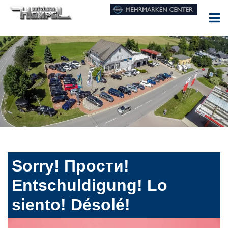
Sorry! Прости!
Entschuldigung! Lo
siento! Désolé!