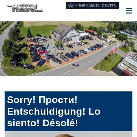
Sorry! Прости!
Entschuldigung! Lo
siento! Désolé!