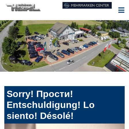
Sorry! Прости!
Entschuldigung! Lo
siento! Désolé!