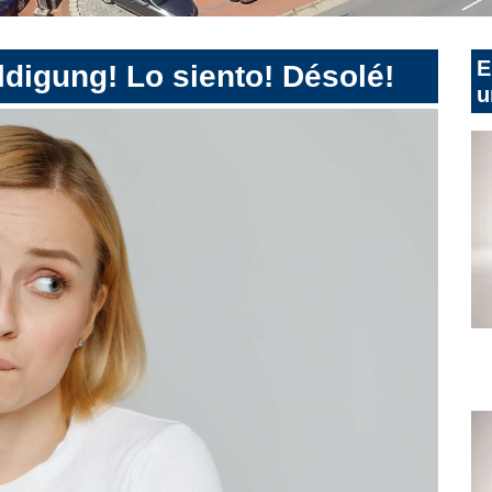
E
digung! Lo siento! Désolé!
u