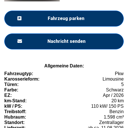
Fahrzeug parken
Nachricht senden
Allgemeine Daten:
Fahrzeugtyp:
Pkw
Karosserieform:
Limousine
Türen:
5
Farbe:
Schwarz
EZ:
Apr / 2026
km-Stand:
20 km
kW / PS:
110 kW/ 150 PS
Treibstoff:
Benzin
Hubraum:
1.598 cm³
Standort:
Zentrallager
Lieferzeit:
ab ca. 11.08.2026