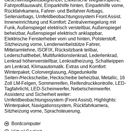
Fahrprofilauswahl, Einparkhilfe hinten, Einparkhilfe vorne,
Rückfahrkamera, Fahrer- und Beifahrer Airbags,
Seitenairbags, Umfeldbeobachtungssystem Front Assist.
Inneneinrichtung und Komfort: Zentralverriegelung mit
Funk, Außenspiegel elektrisch verstellbar, Außenspiegel
beheizbar, Außenspiegel elektrisch anklappbar,
Elektrische Fensterheber vorn und hinten, Polsterstoff,
Sitzheizung vorne, Lendenwirbelstütze Fahrer,
Mittelarmlehne, ISOFIX, Rücksitzbank teilbar,
Lederschalthebel, Multifunktionslenkrad, Lederlenkrad,
Lenkrad höhenverstellbar, Lenkradheizung, Schaltwippen
am Lenkrad, Klimaautomatik. Extras und Komfort:
Winterpaket, Colorverglasung, Abgedunkelte
Seiten-/Heckscheibe, Heckscheibe beheizbar, Metallic, 16
Zoll LM-Felgen, Sommerreifen, Reifendruckkontrolle, LED-
Tagfahrlicht, LED-Scheinwerfer, Nebelscheinwerfer.
Assistenz und Sicherheit weiter:
Umfeldbeobachtungssystem (Front Assist). Highlights:
Winterpaket, Navigationssystem, Rückfahrkamera,
Sitzheizung vorne, Sprachsteuerung.
Bordcomputer