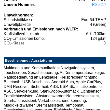
Unsere Nummer:
P.25417
Umweltnormen:
Schadstoffklasse
Euro6d-TEMP
Umweltplakette
4 (Green)
Verbrauch und Emissionen nach WLTP:
Kraftstoffverbr. komb.
6,7 l/100km
CO
-Emissionen komb.
124 g/km
2
CO
-Klasse
D
2
Beschreibung / Ausstattung
Multimedia und Kommunikation: Navigationssystem,
Touchscreen, Sprachsteuerung, Außentemperaturanzeige,
Radiobedienung an Lenksäule, Freisprecheinrichtung,
Bluetooth, USB Anschluss, Android Auto, Apple CarPlay,
DAB Receiver. Sicherheit: ABS, ESP, Stabilitätskontrolle,
ASC, Servolenkung, Start-Stopp-Automatik, Lichtsensor,
Fernlichtassistent, Abstandswarner, Notbremsassistent,
Spurhalteassistent, Verkehrszeichenerkennung,
Müdigkeitswarner, Bremsassistent, Tempomat,
Geschwindigkeitsbegrenzer, Elektrische Wegfahrsperre,