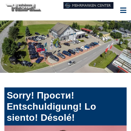
Sorry! Прости!
Entschuldigung! Lo
siento! Désolé!