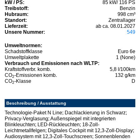
kW / PS:
85 kW/ 116 PS
Treibstoff:
Benzin
Hubraum:
998 cm³
Standort:
Zentrallager
Lieferzeit:
ab ca. 08.01.2027
Unsere Nummer:
549
Umweltnormen:
Schadstoffklasse
Euro 6e
Umweltplakette
1 (None)
Verbrauch und Emissionen nach WLTP:
Kraftstoffverbr. komb.
5,8 l/100km
CO
-Emissionen komb.
132 g/km
2
CO
-Klasse
D
2
Beschreibung / Ausstattung
Technologie-Paket N Line; Dachlackierung in Schwarz;
Privacy-Verglasung; Außenspiegel mit integrierten
Blinkleuchten; LED-Rückleuchten; 18-Zoll-
Leichtmetallfelgen; Digitales Cockpit mit 12,3-Zoll-Display;
Audiosystem mit 12,3-Zoll-Touchscreen; Sonnenblenden