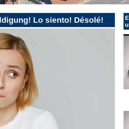
E
digung! Lo siento! Désolé!
u