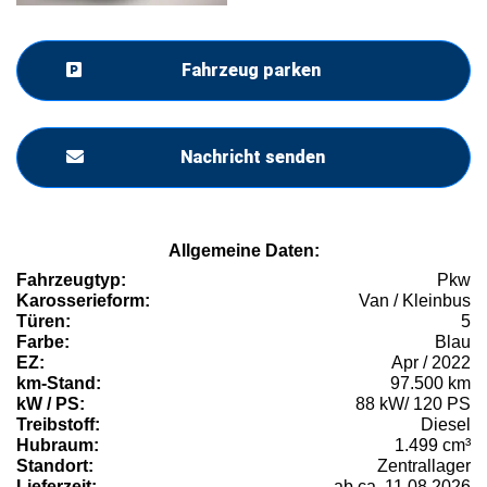
Fahrzeug parken
Nachricht senden
Allgemeine Daten:
Fahrzeugtyp:
Pkw
Karosserieform:
Van / Kleinbus
Türen:
5
Farbe:
Blau
EZ:
Apr / 2022
km-Stand:
97.500 km
kW / PS:
88 kW/ 120 PS
Treibstoff:
Diesel
Hubraum:
1.499 cm³
Standort:
Zentrallager
Lieferzeit:
ab ca. 11.08.2026