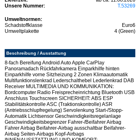
Unsere Nummer:
T.53269
Umweltnormen:
Schadstoffklasse
Euro6
Umweltplakette
4 (Green)
Beschreibung / Ausstattung
8-fach Bereifung Android Auto Apple CarPlay
Panoramadach Rückfahrkamera Einparkhilfe hinten
Einparkhilfe vorne Sitzheizung 2 Zonen Klimaautomatik
Multifunktionslenkrad Lederschalthebel Lederlenkrad DAB
Receiver MULTIMEDIA UND KOMMUNIKATION:
Bordcomputer Radio Freisprecheinrichtung Bluetooth USB
Anschluss Touchscreen SICHERHEIT: ABS ESP
Stabilitätskontrolle ASC (Traktionskontrolle) ASR
(Antriebsschlupfregelung) Servolenkung Start-/Stopp-
Automatik Lichtsensor Geschwindigkeitsregelanlage
Geschwindigkeitsbegrenzer Fahrer-/Beifahrer Airbag
Fahrer Airbag Beifahrer-Airbag ausschaltbar Beifahrer-
Airbag Seiten-Airbags Kopf-Airbags
INNENAUSSTATTUNG UND KOMFORT: