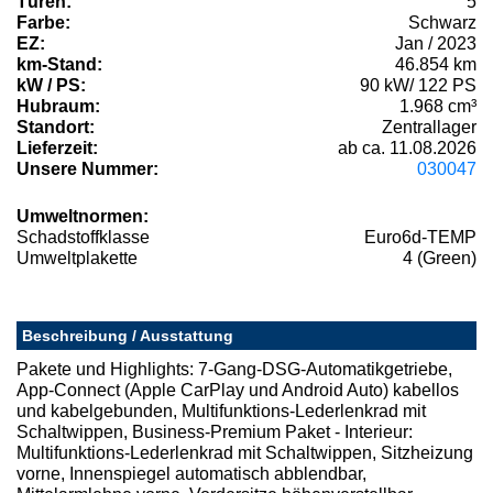
Türen:
5
Farbe:
Schwarz
EZ:
Jan / 2023
km-Stand:
46.854 km
kW / PS:
90 kW/ 122 PS
Hubraum:
1.968 cm³
Standort:
Zentrallager
Lieferzeit:
ab ca. 11.08.2026
Unsere Nummer:
030047
Umweltnormen:
Schadstoffklasse
Euro6d-TEMP
Umweltplakette
4 (Green)
Beschreibung / Ausstattung
Pakete und Highlights: 7-Gang-DSG-Automatikgetriebe,
App-Connect (Apple CarPlay und Android Auto) kabellos
und kabelgebunden, Multifunktions-Lederlenkrad mit
Schaltwippen, Business-Premium Paket - Interieur:
Multifunktions-Lederlenkrad mit Schaltwippen, Sitzheizung
vorne, Innenspiegel automatisch abblendbar,