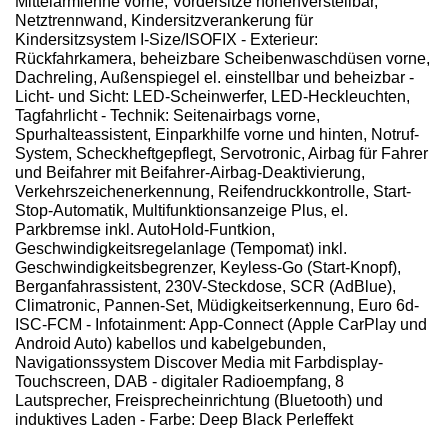
Mittelarmlehne vorne, Vordersitze höhenverstellbar,
Netztrennwand, Kindersitzverankerung für
Kindersitzsystem I-Size/ISOFIX - Exterieur:
Rückfahrkamera, beheizbare Scheibenwaschdüsen vorne,
Dachreling, Außenspiegel el. einstellbar und beheizbar -
Licht- und Sicht: LED-Scheinwerfer, LED-Heckleuchten,
Tagfahrlicht - Technik: Seitenairbags vorne,
Spurhalteassistent, Einparkhilfe vorne und hinten, Notruf-
System, Scheckheftgepflegt, Servotronic, Airbag für Fahrer
und Beifahrer mit Beifahrer-Airbag-Deaktivierung,
Verkehrszeichenerkennung, Reifendruckkontrolle, Start-
Stop-Automatik, Multifunktionsanzeige Plus, el.
Parkbremse inkl. AutoHold-Funtkion,
Geschwindigkeitsregelanlage (Tempomat) inkl.
Geschwindigkeitsbegrenzer, Keyless-Go (Start-Knopf),
Berganfahrassistent, 230V-Steckdose, SCR (AdBlue),
Climatronic, Pannen-Set, Müdigkeitserkennung, Euro 6d-
ISC-FCM - Infotainment: App-Connect (Apple CarPlay und
Android Auto) kabellos und kabelgebunden,
Navigationssystem Discover Media mit Farbdisplay-
Touchscreen, DAB - digitaler Radioempfang, 8
Lautsprecher, Freisprecheinrichtung (Bluetooth) und
induktives Laden - Farbe: Deep Black Perleffekt