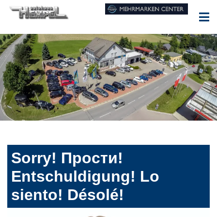
Sorry! Прости!
Entschuldigung! Lo
siento! Désolé!