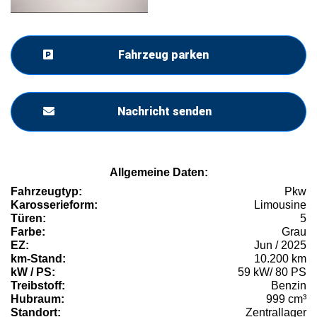
Fahrzeug parken
Nachricht senden
Allgemeine Daten:
Fahrzeugtyp:
Pkw
Karosserieform:
Limousine
Türen:
5
Farbe:
Grau
EZ:
Jun / 2025
km-Stand:
10.200 km
kW / PS:
59 kW/ 80 PS
Treibstoff:
Benzin
Hubraum:
999 cm³
Standort:
Zentrallager