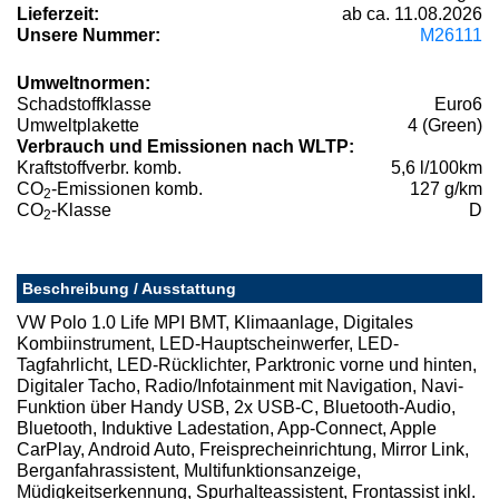
Lieferzeit:
ab ca. 11.08.2026
Unsere Nummer:
M26111
Umweltnormen:
Schadstoffklasse
Euro6
Umweltplakette
4 (Green)
Verbrauch und Emissionen nach WLTP:
Kraftstoffverbr. komb.
5,6 l/100km
CO
-Emissionen komb.
127 g/km
2
CO
-Klasse
D
2
Beschreibung / Ausstattung
VW Polo 1.0 Life MPI BMT, Klimaanlage, Digitales
Kombiinstrument, LED-Hauptscheinwerfer, LED-
Tagfahrlicht, LED-Rücklichter, Parktronic vorne und hinten,
Digitaler Tacho, Radio/Infotainment mit Navigation, Navi-
Funktion über Handy USB, 2x USB-C, Bluetooth-Audio,
Bluetooth, Induktive Ladestation, App-Connect, Apple
CarPlay, Android Auto, Freisprecheinrichtung, Mirror Link,
Berganfahrassistent, Multifunktionsanzeige,
Müdigkeitserkennung, Spurhalteassistent, Frontassist inkl.