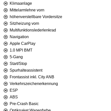
Klimaanlage
Mittelarmlehne vorn
höhenverstellbare Vordersitze
Sitzheizung vorn
Multifunktionslederlenkrad
Navigation
Apple CarPlay
1.0 MPI BMT
5-Gang
Start/Stop
Spurhalteassistent
Frontassist inkl. City ANB
Verkehrszeichenerkennung
ESP
ABS
Pre-Crash Basic
Optikpaket Wagenfarbe