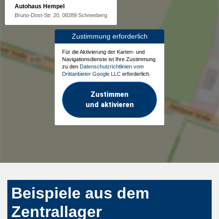
Autohaus Hempel
Bruno-Dost-Str. 20, 08289 Schneeberg
Zustimmung erforderlich
Für die Aktivierung der Karten- und
Navigationsdienste ist Ihre Zustimmung
zu den
Datenschutzrichtlinien vom
Drittanbieter Google LLC
erforderlich.
Zustimmen
und aktivieren
Beispiele aus dem
Zentrallager