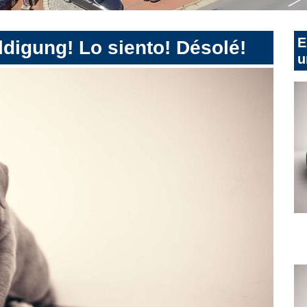
E
digung! Lo siento! Désolé!
u