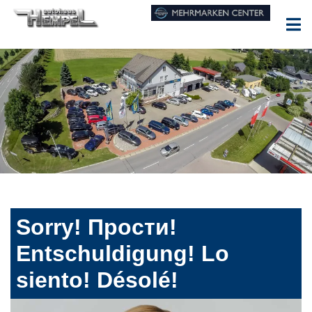
Sorry! Прости!
Entschuldigung! Lo
siento! Désolé!