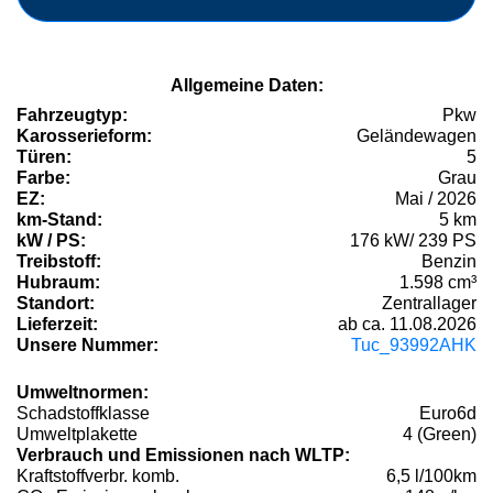
Allgemeine Daten:
Fahrzeugtyp:
Pkw
Karosserieform:
Geländewagen
Türen:
5
Farbe:
Grau
EZ:
Mai / 2026
km-Stand:
5 km
kW / PS:
176 kW/ 239 PS
Treibstoff:
Benzin
Hubraum:
1.598 cm³
Standort:
Zentrallager
Lieferzeit:
ab ca. 11.08.2026
Unsere Nummer:
Tuc_93992AHK
Umweltnormen:
Schadstoffklasse
Euro6d
Umweltplakette
4 (Green)
Verbrauch und Emissionen nach WLTP:
Kraftstoffverbr. komb.
6,5 l/100km