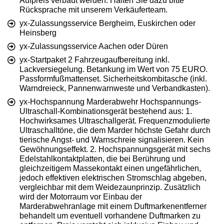
Aufpreis verbaut werden. Halten Sie dazu bitte
Rücksprache mit unserem Verkäuferteam.
yx-Zulassungsservice Bergheim, Euskirchen oder
Heinsberg
yx-Zulassungsservice Aachen oder Düren
yx-Startpaket 2 Fahrzeugaufbereitung inkl.
Lackversiegelung. Betankung im Wert von 75 EURO.
Passformfußmattenset. Sicherheitskombitasche (inkl.
Warndreieck, Pannenwarnweste und Verbandkasten).
yx-Hochspannung Marderabwehr Hochspannungs-
Ultraschall-Kombinationsgerät bestehend aus: 1.
Hochwirksames Ultraschallgerät. Frequenzmodulierte
Ultraschalltöne, die dem Marder höchste Gefahr durch
tierische Angst- und Warnschreie signalisieren. Kein
Gewöhnungseffekt. 2. Hochspannungsgerät mit sechs
Edelstahlkontaktplatten, die bei Berührung und
gleichzeitigem Massekontakt einen ungefährlichen,
jedoch effektiven elektrischen Stromschlag abgeben,
vergleichbar mit dem Weidezaunprinzip. Zusätzlich
wird der Motorraum vor Einbau der
Marderabwehranlage mit einem Duftmarkenentferner
behandelt um eventuell vorhandene Duftmarken zu