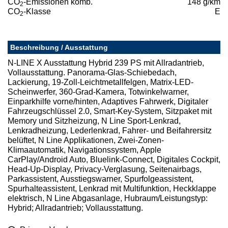
CO
-Emissionen komb.
148 g/km
2
CO
-Klasse
E
2
Beschreibung / Ausstattung
N-LINE X Ausstattung Hybrid 239 PS mit Allradantrieb,
Vollausstattung. Panorama-Glas-Schiebedach,
Lackierung, 19-Zoll-Leichtmetallfelgen, Matrix-LED-
Scheinwerfer, 360-Grad-Kamera, Totwinkelwarner,
Einparkhilfe vorne/hinten, Adaptives Fahrwerk, Digitaler
Fahrzeugschlüssel 2.0, Smart-Key-System, Sitzpaket mit
Memory und Sitzheizung, N Line Sport-Lenkrad,
Lenkradheizung, Lederlenkrad, Fahrer- und Beifahrersitz
belüftet, N Line Applikationen, Zwei-Zonen-
Klimaautomatik, Navigationssystem, Apple
CarPlay/Android Auto, Bluelink-Connect, Digitales Cockpit,
Head-Up-Display, Privacy-Verglasung, Seitenairbags,
Parkassistent, Ausstiegswarner, Spurfolgeassistent,
Spurhalteassistent, Lenkrad mit Multifunktion, Heckklappe
elektrisch, N Line Abgasanlage, Hubraum/Leistungstyp:
Hybrid; Allradantrieb; Vollausstattung.