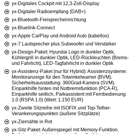
yx-Digitales Cockpit mit 12,3-Zoll-Display
yx-Digitaler Radioempfang (DAB+)
yx-Bluetooth-Freisprecheinrichtung
yx-Bluelink-Connect
yx-Apple CarPlay und Android Auto (kabellos)
yx-7 Lautsprecher plus Subwoofer und Verstärker
yx-Design-Paket: Hyundai Logo in dunkler Optik,
Kühlergrill in dunkler Optik, LED-Rückleuchten (Brems-
und Fahrlicht), LED-Tagfahrlicht in dunkler Optik
yx-Assistenz-Paket (nur für Hybrid): Assistenzsysteme:
Monitoranzeige für den Totwinkelwarner (BVM).
Sicherheitsausstattung: 360Grad-Kamera (SVM),
Einparkhilfe hinten mit Notbremsfunktion (PCA-R),
Einparkhilfe seitlich, Parkassistent mit Fernbedienung
1.0 (RSPA 1.0) (Wert: 1.150 EUR)
yx-Zweite Sitzreihe mit ISOFIX und Top-Tether-
Verankerungspunkten (äußere Sitzplätze)
yx-Ziernähte in Rot
yx-Sitz-Paket: Außenspiegel mit Memory-Funktion.