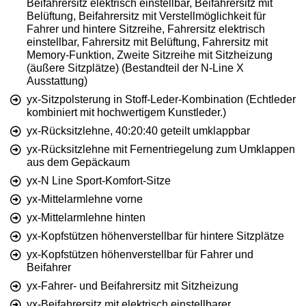
Beifahrersitz elektrisch einstellbar, Beifahrersitz mit
Belüftung, Beifahrersitz mit Verstellmöglichkeit für
Fahrer und hintere Sitzreihe, Fahrersitz elektrisch
einstellbar, Fahrersitz mit Belüftung, Fahrersitz mit
Memory-Funktion, Zweite Sitzreihe mit Sitzheizung
(äußere Sitzplätze) (Bestandteil der N-Line X
Ausstattung)
yx-Sitzpolsterung in Stoff-Leder-Kombination (Echtleder
kombiniert mit hochwertigem Kunstleder.)
yx-Rücksitzlehne, 40:20:40 geteilt umklappbar
yx-Rücksitzlehne mit Fernentriegelung zum Umklappen
aus dem Gepäckaum
yx-N Line Sport-Komfort-Sitze
yx-Mittelarmlehne vorne
yx-Mittelarmlehne hinten
yx-Kopfstützen höhenverstellbar für hintere Sitzplätze
yx-Kopfstützen höhenverstellbar für Fahrer und
Beifahrer
yx-Fahrer- und Beifahrersitz mit Sitzheizung
yx-Beifahrersitz mit elektrisch einstellbarer