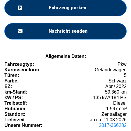
Fahrzeug parken
Nachricht senden
Allgemeine Daten:
Fahrzeugtyp:
Pkw
Karosserieform:
Geländewagen
Türen:
5
Farbe:
Schwarz
EZ:
Apr / 2022
km-Stand:
59.360 km
kW / PS:
135 kW/ 184 PS
Treibstoff:
Diesel
Hubraum:
1.997 cm³
Standort:
Zentrallager
Lieferzeit:
ab ca. 11.08.2026
Unsere Nummer:
2017-366282