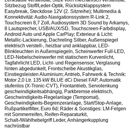
Sitzbezug Stoff/Leder-Optik, Rücksitzklappsystem
Easybreak, Steckdose 12V (2. Sitzreihe); Multimedia &
Konnektivität: Audio-Navigationssystem R-Link 2,
Touchscreen 8,7 Zoll, Audiosystem 3D Sound by Arkamys,
8 Lautsprecher, USB/AUX/SD, Touchscreen-Farbdisplay,
Android Auto und Apple CarPlay; Exterieur & Licht:
Metallic-Lackierung, Dachreling Silber, Außenspiegel
elektrisch verstell-, heizbar und anklappbar, LED-
Blinkleuchten in Außenspiegeln, Scheinwerfer Full-LED,
LED-Nebelscheinwerfer mit statischem Kurvenlicht,
Tagfahrlicht LED, Licht- und Regensensor, Verglasung
hinten abgedunkelt, Frontscheibe Akustikglas,
Einstiegsleisten Aluminium; Antrieb, Fahrwerk & Technik:
Motor 2,0 Ltr. 135 kW BLUE dCi Diesel FAP, Automatik
stufenlos (X-Tronic-CVT), Frontantrieb, Servolenkung
geschwindigkeitsabhängig, Parkbremse elektrisch,
Geschwindigkeits-Regelanlage (Tempomat),
Geschwindigkeits-Begrenzeranlage, Start/Stop-Anlage,
Rußpartikelfilter, Euro 6d; Räder & Sonstiges: LM-Felgen
mit Sommerreifen, Reifen-Reparaturkit,
Schalt-/Wählhebelgriff Leder, Anhängerkupplung
nachrüstbar