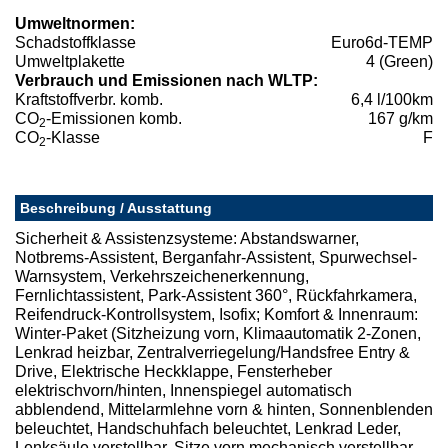
Umweltnormen:
Schadstoffklasse
Euro6d-TEMP
Umweltplakette
4 (Green)
Verbrauch und Emissionen nach WLTP:
Kraftstoffverbr. komb.
6,4 l/100km
CO
-Emissionen komb.
167 g/km
2
CO
-Klasse
F
2
Beschreibung / Ausstattung
Sicherheit & Assistenzsysteme: Abstandswarner,
Notbrems-Assistent, Berganfahr-Assistent, Spurwechsel-
Warnsystem, Verkehrszeichenerkennung,
Fernlichtassistent, Park-Assistent 360°, Rückfahrkamera,
Reifendruck-Kontrollsystem, Isofix; Komfort & Innenraum:
Winter-Paket (Sitzheizung vorn, Klimaautomatik 2-Zonen,
Lenkrad heizbar, Zentralverriegelung/Handsfree Entry &
Drive, Elektrische Heckklappe, Fensterheber
elektrischvorn/hinten, Innenspiegel automatisch
abblendend, Mittelarmlehne vorn & hinten, Sonnenblenden
beleuchtet, Handschuhfach beleuchtet, Lenkrad Leder,
Lenksäule verstellbar, Sitze vorn mechanisch verstellbar,