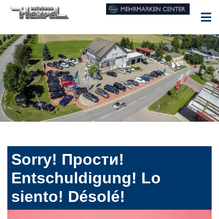
Sorry! Прости!
Entschuldigung! Lo
siento! Désolé!