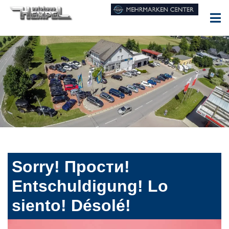
Sorry! Прости!
Entschuldigung! Lo
siento! Désolé!