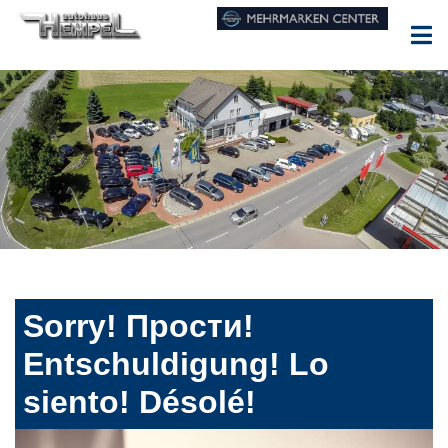
Sorry! Прости!
Entschuldigung! Lo
siento! Désolé!