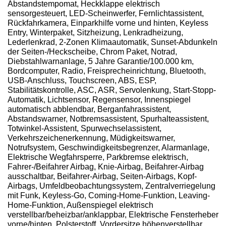
Abstandstempomat, Heckklappe elektrisch
sensorgesteuert, LED-Scheinwerfer, Fernlichtassistent,
Rückfahrkamera, Einparkhilfe vorne und hinten, Keyless
Entry, Winterpaket, Sitzheizung, Lenkradheizung,
Lederlenkrad, 2-Zonen Klimaautomatik, Sunset-Abdunkeln
der Seiten-/Heckscheibe, Chrom Paket, Notrad,
Diebstahlwarnanlage, 5 Jahre Garantie/100.000 km,
Bordcomputer, Radio, Freisprecheinrichtung, Bluetooth,
USB-Anschluss, Touchscreen, ABS, ESP,
Stabilitätskontrolle, ASC, ASR, Servolenkung, Start-Stopp-
Automatik, Lichtsensor, Regensensor, Innenspiegel
automatisch abblendbar, Berganfahrassistent,
Abstandswarner, Notbremsassistent, Spurhalteassistent,
Totwinkel-Assistent, Spurwechselassistent,
Verkehrszeichenerkennung, Müdigkeitswarner,
Notrufsystem, Geschwindigkeitsbegrenzer, Alarmanlage,
Elektrische Wegfahrsperre, Parkbremse elektrisch,
Fahrer-/Beifahrer Airbag, Knie-Airbag, Beifahrer-Airbag
ausschaltbar, Beifahrer-Airbag, Seiten-Airbags, Kopf-
Airbags, Umfeldbeobachtungssystem, Zentralverriegelung
mit Funk, Keyless-Go, Coming-Home-Funktion, Leaving-
Home-Funktion, Außenspiegel elektrisch
verstellbar/beheizbar/anklappbar, Elektrische Fensterheber
vorne/hinten, Polsterstoff, Vordersitze höhenverstellbar,