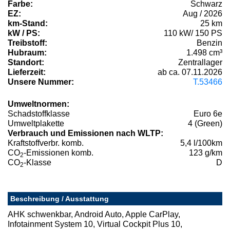
Farbe:
Schwarz
EZ:
Aug / 2026
km-Stand:
25 km
kW / PS:
110 kW/ 150 PS
Treibstoff:
Benzin
Hubraum:
1.498 cm³
Standort:
Zentrallager
Lieferzeit:
ab ca. 07.11.2026
Unsere Nummer:
T.53466
Umweltnormen:
Schadstoffklasse
Euro 6e
Umweltplakette
4 (Green)
Verbrauch und Emissionen nach WLTP:
Kraftstoffverbr. komb.
5,4 l/100km
CO
-Emissionen komb.
123 g/km
2
CO
-Klasse
D
2
Beschreibung / Ausstattung
AHK schwenkbar, Android Auto, Apple CarPlay,
Infotainment System 10, Virtual Cockpit Plus 10,