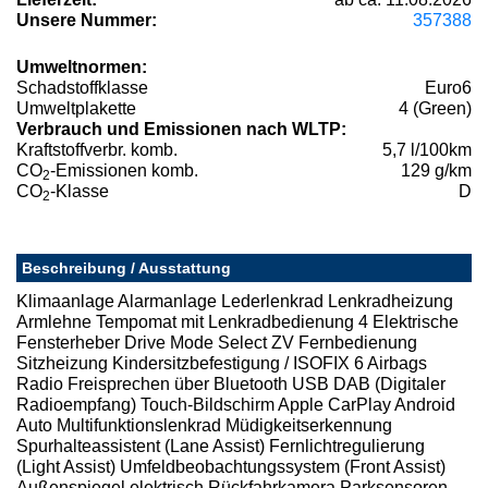
Unsere Nummer:
357388
Umweltnormen:
Schadstoffklasse
Euro6
Umweltplakette
4 (Green)
Verbrauch und Emissionen nach WLTP:
Kraftstoffverbr. komb.
5,7 l/100km
CO
-Emissionen komb.
129 g/km
2
CO
-Klasse
D
2
Beschreibung / Ausstattung
Klimaanlage Alarmanlage Lederlenkrad Lenkradheizung
Armlehne Tempomat mit Lenkradbedienung 4 Elektrische
Fensterheber Drive Mode Select ZV Fernbedienung
Sitzheizung Kindersitzbefestigung / ISOFIX 6 Airbags
Radio Freisprechen über Bluetooth USB DAB (Digitaler
Radioempfang) Touch-Bildschirm Apple CarPlay Android
Auto Multifunktionslenkrad Müdigkeitserkennung
Spurhalteassistent (Lane Assist) Fernlichtregulierung
(Light Assist) Umfeldbeobachtungssystem (Front Assist)
Außenspiegel elektrisch Rückfahrkamera Parksensoren