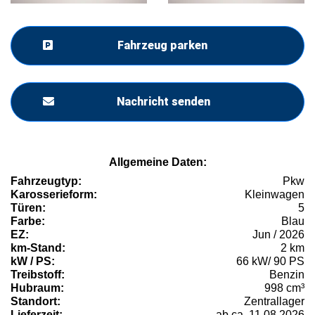
Fahrzeug parken
Nachricht senden
Allgemeine Daten:
Fahrzeugtyp:
Pkw
Karosserieform:
Kleinwagen
Türen:
5
Farbe:
Blau
EZ:
Jun / 2026
km-Stand:
2 km
kW / PS:
66 kW/ 90 PS
Treibstoff:
Benzin
Hubraum:
998 cm³
Standort:
Zentrallager
Lieferzeit:
ab ca. 11.08.2026