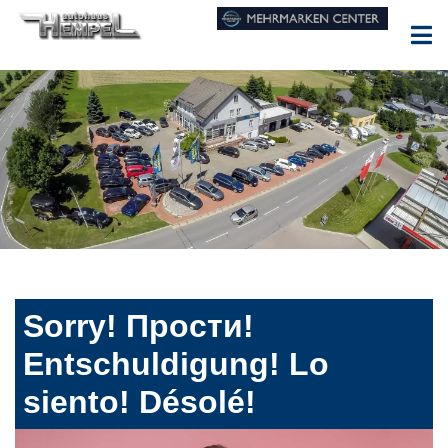
Sorry! Прости!
Entschuldigung! Lo
siento! Désolé!