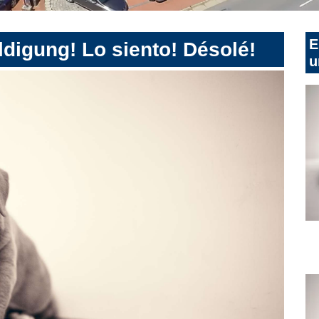
E
digung! Lo siento! Désolé!
u