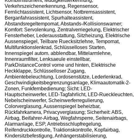
Kombiinstrument; Müdigkeitserkennung,
Verkehrszeichenerkennung, Regensensor,
Fernlichtassistent, Lichtsensor, Notbremsassistent,
Berganfahrassistent, Spurhalteassistent,
Abstandsregeltempomat, Abstands-/Kollisionswarner;
Komfort: Servolenkung, Zentralverriegelung, Elektrischer
Fensterheber, Lederausstattung, Sitzheizung, Elektrische
Aussenspiegel, Teilbare Ruecksitzlehne, Tempomat,
Multifunktionslenkrad, Schlüsselloses Starten,
Innenspiegel autom. abblendbar, Mittelarmlehne,
Innenraumfilter, Lenksaeule einstellbar,
ParkDistanceControl vorne und hinten, Elektrische
Heckklappe, Schlüsselloser Zugang,
Ambientebeleuchtung, Lordosenstütze, Lederlenkrad,
Geschwindigkeitsbegrenzungsanlage, Klimaautomatik-2-
Zonen, Funkfernbedienung; Sicht: LED-
Hauptscheinwerfer, LED-Tagfahrlicht, LED-Rueckleuchten,
Nebelscheinwerfer, Scheinwerferregulierung,
Colorverglasung, Aussenspiegel beheizbar,
Rückfahrkamera, Privacyverglasung; Sicherheit: ABS,
Airbag, Beifahrer-Airbag, Wegfahrsperre, Seitenairbags,
Alarmanlage, ESP, Antriebsschlupfregelung,
Reifendruckkontrolle, Traktionskontrolle, Kopfairbag,
Kindersitzbefestigung, Anhängerstabilisierung,