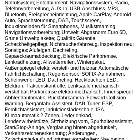
Notrufsystem; Entertainment: Navigationssystem, Radio,
Telefonvorbereitung, AUX-In, USB-Anschluss, MP3,
Bluetooth, Freisprecheinrichtung, Apple CarPlay, Android
Auto, Sprachsteuerung, DAB, Touchscreen,
Induktionsladen für Smartphones, Musikstreaming,
Navigationsvorbereitung; Umwelt: Abgasnorm Euro 6D,
Grüne Umweltplakette; Qualität: Garantie,
Scheckheftgepflegt, Nichtraucherfahrzeug, Inspektion neu;
Sonstiges: Alufelgen, Dachreling,
Gepaeckraumabdeckung, Elektrische Parkbremse,
Lenkradheizung, Allwetterreifen, Winterpaket,
Außenspiegel elektr. verstell- und heizbar, Automatische
Fahrlichtschaltung, Regensensor, ISOFIX-Aufnahmen,
Scheinwerfer LED, Dachreling, Heckleuchten LED,
Elektron. Traktionskontrolle, Lenksäule mechanisch
verstellbar, Parkbremse elektro-mechanisch, Innenspiegel
Abblendautomatik, Rückfahrkamera, Forward Collision
Warning, Berganfahr-Assistent, DAB-Tuner, ESP,
Fernlichtassistent, Induktionsladeschale, ISA,
Klimaautomatik 2-Zonen, Lederlenkrad,
Lendenwirbelstütze, Sitzheizung vorn, Spurhalteassistent,
Start/Stop-Anlage, Verglasung hinten abgedunkelt,
Verkehrszeichenerkennung; Änderungen,
Zwischenverkauf und Irrtümer vorbehalten; Navigation