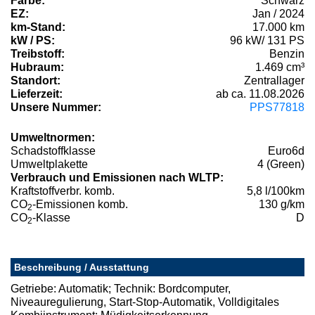
Farbe:
Schwarz
EZ:
Jan / 2024
km-Stand:
17.000 km
kW / PS:
96 kW/ 131 PS
Treibstoff:
Benzin
Hubraum:
1.469 cm³
Standort:
Zentrallager
Lieferzeit:
ab ca. 11.08.2026
Unsere Nummer:
PPS77818
Umweltnormen:
Schadstoffklasse
Euro6d
Umweltplakette
4 (Green)
Verbrauch und Emissionen nach WLTP:
Kraftstoffverbr. komb.
5,8 l/100km
CO
-Emissionen komb.
130 g/km
2
CO
-Klasse
D
2
Beschreibung / Ausstattung
Getriebe: Automatik; Technik: Bordcomputer,
Niveauregulierung, Start-Stop-Automatik, Volldigitales