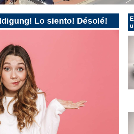
E
digung! Lo siento! Désolé!
u