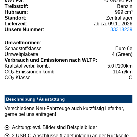
kW / PS:
70 kW/ 95 PS
Treibstoff:
Benzin
Hubraum:
999 cm³
Standort:
Zentrallager
Lieferzeit:
ab ca. 09.11.2026
Unsere Nummer:
33318239
Umweltnormen:
Schadstoffklasse
Euro 6e
Umweltplakette
4 (Green)
Verbrauch und Emissionen nach WLTP:
Kraftstoffverbr. komb.
5,0 l/100km
CO
-Emissionen komb.
114 g/km
2
CO
-Klasse
C
2
Beschreibung / Ausstattung
Verschiedene Neu-Fahrzeuge auch kurzfristig lieferbar,
gerne bei uns anfragen!
Achtung: evtl. Bilder sind Beispielbilder
2 USB-C-Anschlüsse (Ladefunktion) an der Rückseite