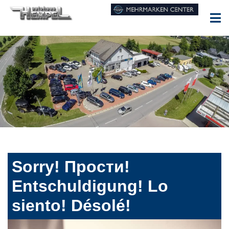
Sorry! Прости!
Entschuldigung! Lo
siento! Désolé!