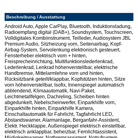
Beschreibung / Ausstattung
Android Auto, Apple CarPlay, Bluetooth, Induktionsladung,
Radioempfang digital (DAB+), Soundsystem, Touchscreen,
Volldigitales Kombiinstrument, Teilleder, Audiosystem JBL
Premium Audio, Sitzheizung vorn, Seitenairbag, Kopf-
Airbag-System, Servolenkung elektronisch gesteuert,
Fensterheber elektrisch vorn + hinten,
Freisprecheinrichtung, Multifunktionslederlenkrad,
Lederlenkrad, Lenkrad höhenverstellbar, elektrische
Handbremse, Mittelarmlehne vorn und hinten,
Rücksitzbank geteilt/klappbar, Kopfstützen hinten, Sitze
vorn höhenverstellbar, Isofix, Innenspiegel automatisch
abblendend, Klimaautomatik, Navi-Paket,
Leichtmetallfelgen, Dachreling, Scheiben hinten
abgedunkelt, Nebelscheinwerfer, Einparkhilfe vorn,
Einparkhilfe hinten, Einparkhilfe Kamera,
Einschaltautomatik für Fahrlicht, Tagfahrlicht LED,
Abstandswarner, Alarmanlage, Berganfahr-Assistent,
Elektr. Heckklappe, Außenspiegel elektrisch einstellbar,
elektrisch anklappbar, beheizbar, Fernlichtassistent,
Müdigkeitswarner, Notbremsassistent, Notrufsystem,