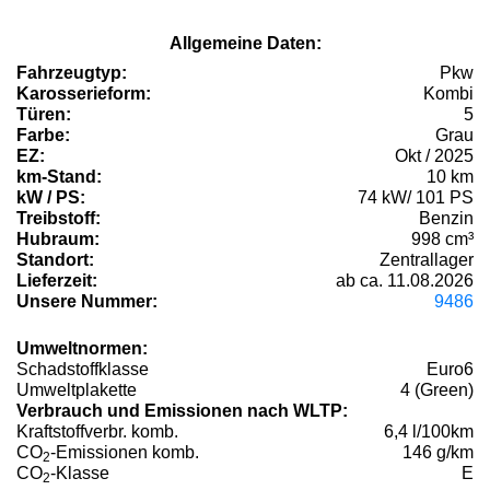
Allgemeine Daten:
Fahrzeugtyp:
Pkw
Karosserieform:
Kombi
Türen:
5
Farbe:
Grau
EZ:
Okt / 2025
km-Stand:
10 km
kW / PS:
74 kW/ 101 PS
Treibstoff:
Benzin
Hubraum:
998 cm³
Standort:
Zentrallager
Lieferzeit:
ab ca. 11.08.2026
Unsere Nummer:
9486
Umweltnormen:
Schadstoffklasse
Euro6
Umweltplakette
4 (Green)
Verbrauch und Emissionen nach WLTP:
Kraftstoffverbr. komb.
6,4 l/100km
CO
-Emissionen komb.
146 g/km
2
CO
-Klasse
E
2