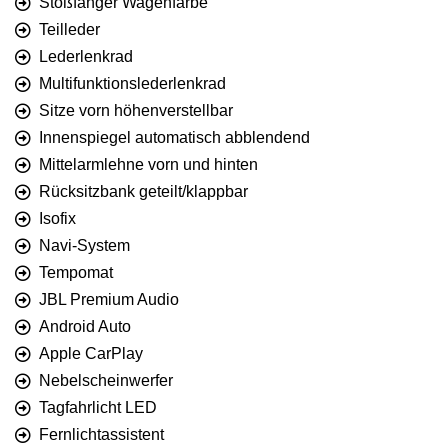
Stoßfänger Wagenfarbe
Teilleder
Lederlenkrad
Multifunktionslederlenkrad
Sitze vorn höhenverstellbar
Innenspiegel automatisch abblendend
Mittelarmlehne vorn und hinten
Rücksitzbank geteilt/klappbar
Isofix
Navi-System
Tempomat
JBL Premium Audio
Android Auto
Apple CarPlay
Nebelscheinwerfer
Tagfahrlicht LED
Fernlichtassistent