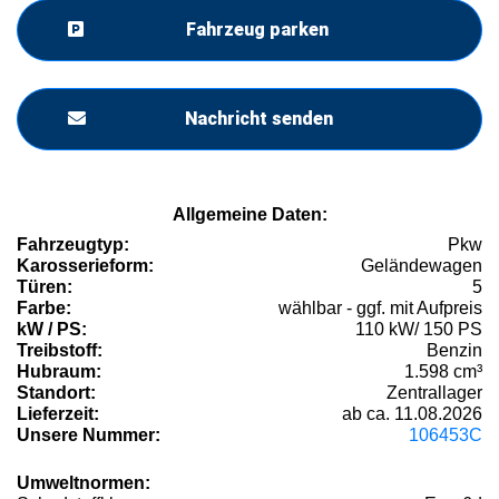
Fahrzeug parken
Nachricht senden
Allgemeine Daten:
Fahrzeugtyp:
Pkw
Karosserieform:
Geländewagen
Türen:
5
Farbe:
wählbar - ggf. mit Aufpreis
kW / PS:
110 kW/ 150 PS
Treibstoff:
Benzin
Hubraum:
1.598 cm³
Standort:
Zentrallager
Lieferzeit:
ab ca. 11.08.2026
Unsere Nummer:
106453C
Umweltnormen: