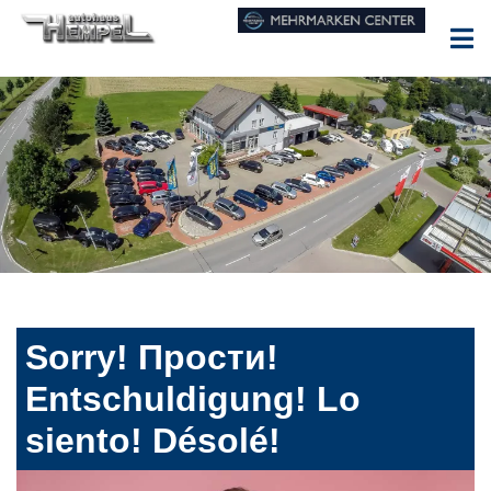
Sorry! Прости!
Entschuldigung! Lo
siento! Désolé!