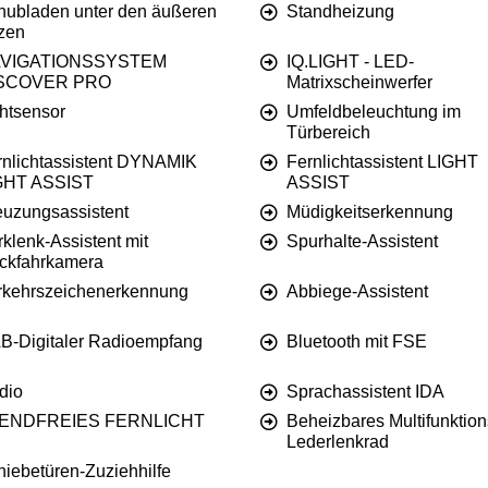
hubladen unter den äußeren
Standheizung
tzen
VIGATIONSSYSTEM
IQ.LIGHT - LED-
SCOVER PRO
Matrixscheinwerfer
chtsensor
Umfeldbeleuchtung im
Türbereich
rnlichtassistent DYNAMIK
Fernlichtassistent LIGHT
GHT ASSIST
ASSIST
euzungsassistent
Müdigkeitserkennung
klenk-Assistent mit
Spurhalte-Assistent
ckfahrkamera
rkehrszeichenerkennung
Abbiege-Assistent
B-Digitaler Radioempfang
Bluetooth mit FSE
dio
Sprachassistent IDA
ENDFREIES FERNLICHT
Beheizbares Multifunktion
Lederlenkrad
hiebetüren-Zuziehhilfe