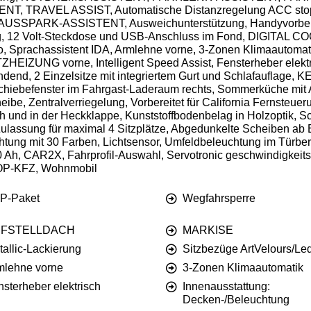
RAVEL ASSIST, Automatische Distanzregelung ACC stop &
ARK-ASSISTENT, Ausweichunterstützung, Handyvorbereitu
ng, 12 Volt-Steckdose und USB-Anschluss im Fond, DIGITAL
 Sprachassistent IDA, Armlehne vorne, 3-Zonen Klimaautomati
UNG vorne, Intelligent Speed Assist, Fensterheber elektris
end, 2 Einzelsitze mit integriertem Gurt und Schlafauflage, 
chiebefenster im Fahrgast-Laderaum rechts, Sommerküche mit 
be, Zentralverriegelung, Vorbereitet für California Fernsteue
ch und in der Heckklappe, Kunststoffbodenbelag in Holzoptik, 
lassung für maximal 4 Sitzplätze, Abgedunkelte Scheiben ab 
htung mit 30 Farben, Lichtsensor, Umfeldbeleuchtung im Türber
 40 Ah, CAR2X, Fahrprofil-Auswahl, Servotronic geschwindigkei
TOP-KFZ, Wohnmobil
P-Paket
Wegfahrsperre
FSTELLDACH
MARKISE
allic-Lackierung
Sitzbezüge ArtVelours/Le
mlehne vorne
3-Zonen Klimaautomatik
sterheber elektrisch
Innenausstattung:
Decken-/Beleuchtung