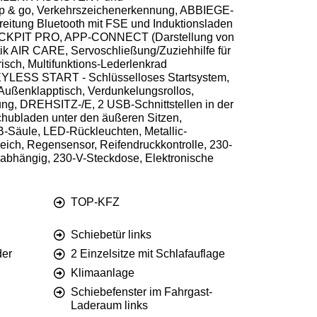
 go, Verkehrszeichenerkennung, ABBIEGE-
ng Bluetooth mit FSE und Induktionsladen
 COCKPIT PRO, APP-CONNECT (Darstellung von
k AIR CARE, Servoschließung/Zuziehhilfe für
ch, Multifunktions-Lederlenkrad
KEYLESS START - Schlüsselloses Startsystem,
Außenklapptisch, Verdunkelungsrollos,
rung, DREHSITZ-/E, 2 USB-Schnittstellen in der
Schubladen unter den äußeren Sitzen,
B-Säule, LED-Rückleuchten, Metallic-
eich, Regensensor, Reifendruckkontrolle, 230-
tsabhängig, 230-V-Steckdose, Elektronische
TOP-KFZ
Schiebetür links
der
2 Einzelsitze mit Schlafauflage
Klimaanlage
Schiebefenster im Fahrgast-
Laderaum links