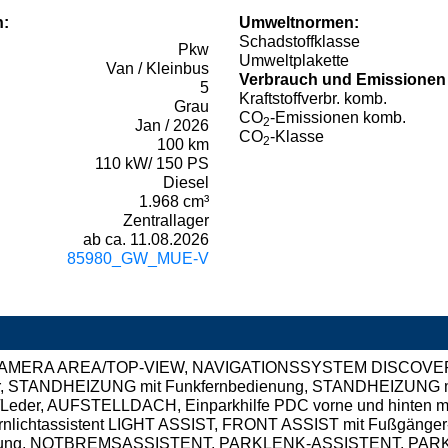
n:
Umweltnormen:
Schadstoffklasse
Pkw
Umweltplakette
Van / Kleinbus
Verbrauch und Emissionen
5
Kraftstoffverbr. komb.
Grau
CO
-Emissionen komb.
2
Jan / 2026
CO
-Klasse
2
100 km
110 kW/ 150 PS
Diesel
1.968 cm³
Zentrallager
ab ca. 11.08.2026
85980_GW_MUE-V
°-KAMERA AREA/TOP-VIEW, NAVIGATIONSSYSTEM DISCOVER PRO
fer, STANDHEIZUNG mit Funkfernbedienung, STANDHEIZUNG
rs/Leder, AUFSTELLDACH, Einparkhilfe PDC vorne und hinten
rnlichtassistent LIGHT ASSIST, FRONT ASSIST mit Fußgänger
nung, NOTBREMSASSISTENT, PARKLENK-ASSISTENT, PAR