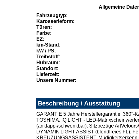
Allgemeine Date
Fahrzeugtyp:
Karosserieform:
Türen:
Farbe:
EZ:
km-Stand:
kW / PS:
Treibstoff:
Hubraum:
Standort:
Lieferzeit:
Unsere Nummer:
Beschreibung / Ausstattung
GARANTIE 5 Jahre Herstellergarantie, 360
TOSHIMA, IQ.LIGHT - LED-Matrixscheinwer
(anklapp-/schwenkbar), Sitzbezüge ArtVelou
DYNAMIK LIGHT ASSIST (blendfreies FL), Fe
KREUZUNGSASSISTENT, Müdigkeitserken