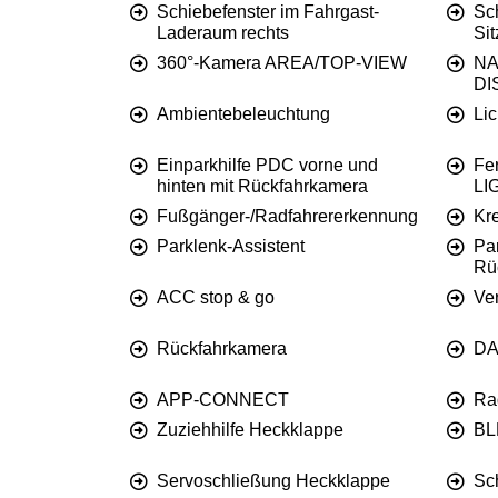
Schiebefenster im Fahrgast-
Sc
Laderaum rechts
Si
360°-Kamera AREA/TOP-VIEW
NA
DI
Ambientebeleuchtung
Li
Einparkhilfe PDC vorne und
Fe
hinten mit Rückfahrkamera
LI
Fußgänger-/Radfahrererkennung
Kr
Parklenk-Assistent
Par
Rü
ACC stop & go
Ve
Rückfahrkamera
DA
APP-CONNECT
Ra
Zuziehhilfe Heckklappe
BL
Servoschließung Heckklappe
Sc