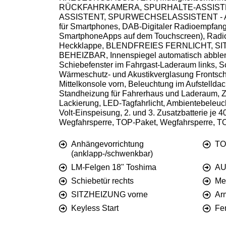
RÜCKFAHRKAMERA, SPURHALTE-ASSISTENT, T
ASSISTENT, SPURWECHSELASSISTENT - AUSSP
für Smartphones, DAB-Digitaler Radioempfa
SmartphoneApps auf dem Touchscreen), Radio,
Heckklappe, BLENDFREIES FERNLICHT, SITZHEIZ
BEHEIZBAR, Innenspiegel automatisch abblend
Schiebefenster im Fahrgast-Laderaum links, S
Wärmeschutz- und Akustikverglasung Frontschei
Mittelkonsole vorn, Beleuchtung im Aufstellda
Standheizung für Fahrerhaus und Laderaum, Zu
Lackierung, LED-Tagfahrlicht, Ambientebeleuc
Volt-Einspeisung, 2. und 3. Zusatzbatterie je
Wegfahrsperre, TOP-Paket, Wegfahrsperre, 
Anhängevorrichtung
TO
(anklapp-/schwenkbar)
LM-Felgen 18" Toshima
AU
Schiebetür rechts
Met
SITZHEIZUNG vorne
Ar
Keyless Start
Fen