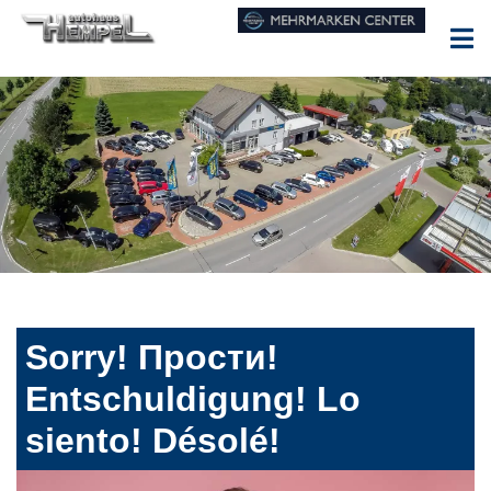
Sorry! Прости!
Entschuldigung! Lo
siento! Désolé!