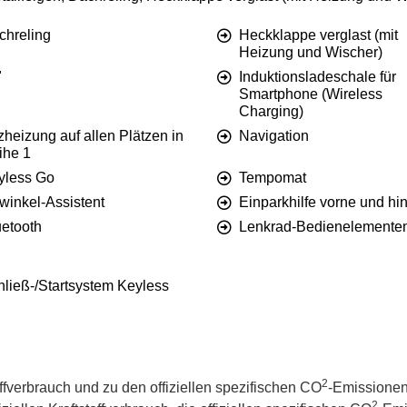
chreling
Heckklappe verglast (mit
Heizung und Wischer)
"
Induktionsladeschale für
Smartphone (Wireless
Charging)
zheizung auf allen Plätzen in
Navigation
ihe 1
yless Go
Tempomat
winkel-Assistent
Einparkhilfe vorne und hi
uetooth
Lenkrad-Bedienelemente
hließ-/Startsystem Keyless
2
offverbrauch und zu den offiziellen spezifischen CO
-Emissionen
2