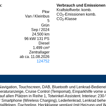
n:
Verbrauch und Emissionen
Kraftstoffverbr. komb.
Pkw
CO
-Emissionen komb.
2
Van / Kleinbus
CO
-Klasse
2
5
Grün
Sep / 2024
24.500 km
96 kW/ 131 PS
Diesel
1.499 cm³
Zentrallager
ab ca. 11.08.2026
124752
 Navigation, Touchscreen, DAB, Bluetooth und Lenkrad-Bediene
eraturanzeige, Cruise Control (Tempomat), Einparkhilfe vorne
uf allen Plätzen in Reihe 1, Totwinkel-Assistent. Interieur: 23
ür Smartphone (Wireless Charging), Lederlenkrad, Lenkrad behe
tallfelgen, Dachreling, Heckklappe verglast (mit Heizung und W