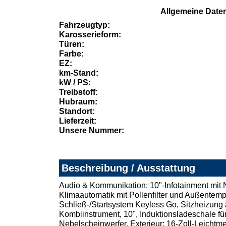
Allgemeine Date
Fahrzeugtyp:
Karosserieform:
Türen:
Farbe:
EZ:
km-Stand:
kW / PS:
Treibstoff:
Hubraum:
Standort:
Lieferzeit:
Unsere Nummer:
Beschreibung / Ausstattung
Audio & Kommunikation: 10"-Infotainment mit
Klimaautomatik mit Pollenfilter und Außentemp
Schließ-/Startsystem Keyless Go, Sitzheizung a
Kombiinstrument, 10", Induktionsladeschale f
Nebelscheinwerfer. Exterieur: 16-Zoll-Leichtme