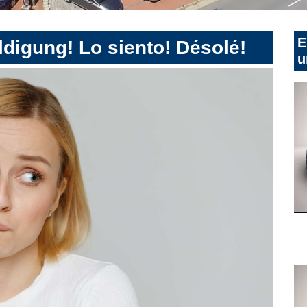
E
digung! Lo siento! Désolé!
u