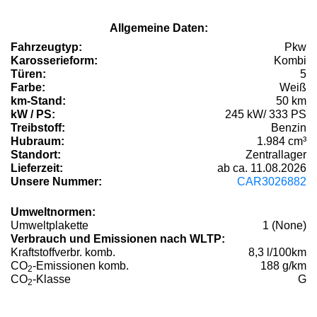
Allgemeine Daten:
Fahrzeugtyp:
Pkw
Karosserieform:
Kombi
Türen:
5
Farbe:
Weiß
km-Stand:
50 km
kW / PS:
245 kW/ 333 PS
Treibstoff:
Benzin
Hubraum:
1.984 cm³
Standort:
Zentrallager
Lieferzeit:
ab ca. 11.08.2026
Unsere Nummer:
CAR3026882
Umweltnormen:
Umweltplakette
1 (None)
Verbrauch und Emissionen nach WLTP:
Kraftstoffverbr. komb.
8,3 l/100km
CO
-Emissionen komb.
188 g/km
2
CO
-Klasse
G
2