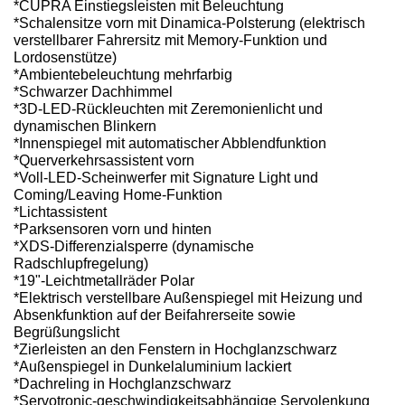
*CUPRA Einstiegsleisten mit Beleuchtung
*Schalensitze vorn mit Dinamica-Polsterung (elektrisch
verstellbarer Fahrersitz mit Memory-Funktion und
Lordosenstütze)
*Ambientebeleuchtung mehrfarbig
*Schwarzer Dachhimmel
*3D-LED-Rückleuchten mit Zeremonienlicht und
dynamischen Blinkern
*Innenspiegel mit automatischer Abblendfunktion
*Querverkehrsassistent vorn
*Voll-LED-Scheinwerfer mit Signature Light und
Coming/Leaving Home-Funktion
*Lichtassistent
*Parksensoren vorn und hinten
*XDS-Differenzialsperre (dynamische
Radschlupfregelung)
*19"-Leichtmetallräder Polar
*Elektrisch verstellbare Außenspiegel mit Heizung und
Absenkfunktion auf der Beifahrerseite sowie
Begrüßungslicht
*Zierleisten an den Fenstern in Hochglanzschwarz
*Außenspiegel in Dunkelaluminium lackiert
*Dachreling in Hochglanzschwarz
*Servotronic-geschwindigkeitsabhängige Servolenkung