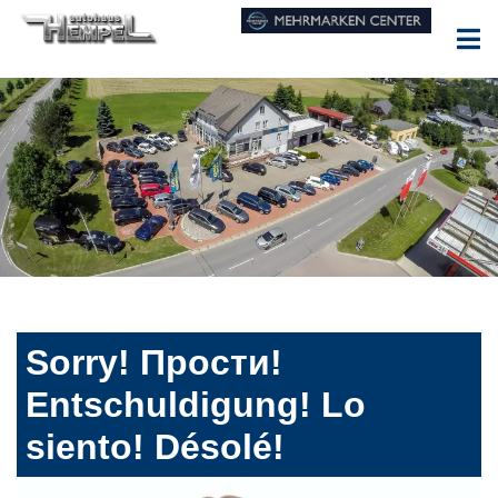
Sorry! Прости!
Entschuldigung! Lo
siento! Désolé!