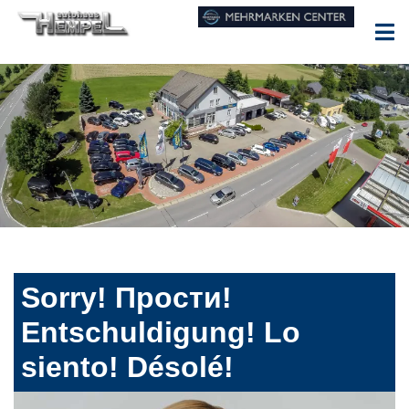
Sorry! Прости!
Entschuldigung! Lo
siento! Désolé!