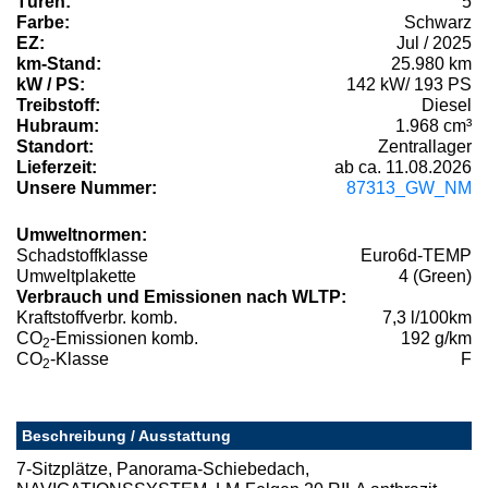
Türen:
5
Farbe:
Schwarz
EZ:
Jul / 2025
km-Stand:
25.980 km
kW / PS:
142 kW/ 193 PS
Treibstoff:
Diesel
Hubraum:
1.968 cm³
Standort:
Zentrallager
Lieferzeit:
ab ca. 11.08.2026
Unsere Nummer:
87313_GW_NM
Umweltnormen:
Schadstoffklasse
Euro6d-TEMP
Umweltplakette
4 (Green)
Verbrauch und Emissionen nach WLTP:
Kraftstoffverbr. komb.
7,3 l/100km
CO
-Emissionen komb.
192 g/km
2
CO
-Klasse
F
2
Beschreibung / Ausstattung
7-Sitzplätze, Panorama-Schiebedach,