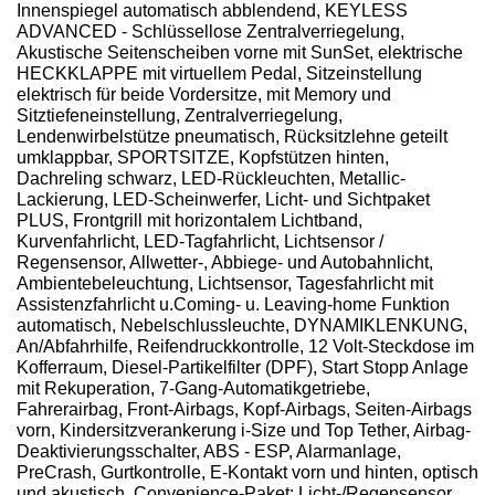
Innenspiegel automatisch abblendend, KEYLESS
ADVANCED - Schlüssellose Zentralverriegelung,
Akustische Seitenscheiben vorne mit SunSet, elektrische
HECKKLAPPE mit virtuellem Pedal, Sitzeinstellung
elektrisch für beide Vordersitze, mit Memory und
Sitztiefeneinstellung, Zentralverriegelung,
Lendenwirbelstütze pneumatisch, Rücksitzlehne geteilt
umklappbar, SPORTSITZE, Kopfstützen hinten,
Dachreling schwarz, LED-Rückleuchten, Metallic-
Lackierung, LED-Scheinwerfer, Licht- und Sichtpaket
PLUS, Frontgrill mit horizontalem Lichtband,
Kurvenfahrlicht, LED-Tagfahrlicht, Lichtsensor /
Regensensor, Allwetter-, Abbiege- und Autobahnlicht,
Ambientebeleuchtung, Lichtsensor, Tagesfahrlicht mit
Assistenzfahrlicht u.Coming- u. Leaving-home Funktion
automatisch, Nebelschlussleuchte, DYNAMIKLENKUNG,
An/Abfahrhilfe, Reifendruckkontrolle, 12 Volt-Steckdose im
Kofferraum, Diesel-Partikelfilter (DPF), Start Stopp Anlage
mit Rekuperation, 7-Gang-Automatikgetriebe,
Fahrerairbag, Front-Airbags, Kopf-Airbags, Seiten-Airbags
vorn, Kindersitzverankerung i-Size und Top Tether, Airbag-
Deaktivierungsschalter, ABS - ESP, Alarmanlage,
PreCrash, Gurtkontrolle, E-Kontakt vorn und hinten, optisch
und akustisch, Convenience-Paket: Licht-/Regensensor,