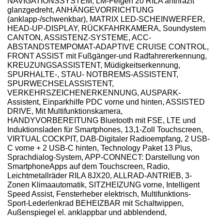
NAVIGATIONSSYSTEM, LM-Felgen 20 RILA anthrazit
glanzgedreht, ANHÄNGEVORRICHTUNG
(anklapp-/schwenkbar), MATRIX LED-SCHEINWERFER,
HEAD-UP-DISPLAY, RÜCKFAHRKAMERA, Soundystem
CANTON, ASSISTENZ-SYSTEME, ACC-
ABSTANDSTEMPOMAT-ADAPTIVE CRUISE CONTROL,
FRONT ASSIST mit Fußgänger-und Radfahrererkennung,
KREUZUNGSASSISTENT, Müdigkeitserkennung,
SPURHALTE-, STAU- NOTBREMS-ASSISTENT,
SPURWECHSELASSISTENT,
VERKEHRSZEICHENERKENNUNG, AUSPARK-
Assistent, Einparkhilfe PDC vorne und hinten, ASSISTED
DRIVE, Mit Multifunktionskamera,
HANDYVORBEREITUNG Bluetooth mit FSE, LTE und
Induktionsladen für Smartphones, 13,1-Zoll Touchscreen,
VIRTUAL COCKPIT, DAB-Digitaler Radioempfang, 2 USB-
C vorne + 2 USB-C hinten, Technology Paket 13 Plus,
Sprachdialog-System, APP-CONNECT: Darstellung von
SmartphoneApps auf dem Touchscreen, Radio,
Leichtmetallräder RILA 8JX20, ALLRAD-ANTRIEB, 3-
Zonen Klimaautomatik, SITZHEIZUNG vorne, Intelligent
Speed Assist, Fensterheber elektrisch, Multifunktions-
Sport-Lederlenkrad BEHEIZBAR mit Schaltwippen,
Außenspiegel el. anklappbar und abblendend,