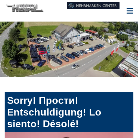
Sorry! Прости!
Entschuldigung! Lo
siento! Désolé!