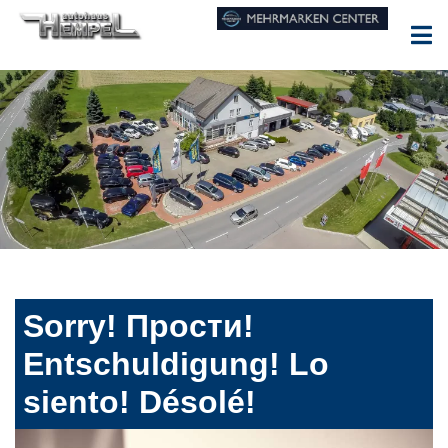
Sorry! Прости!
Entschuldigung! Lo
siento! Désolé!